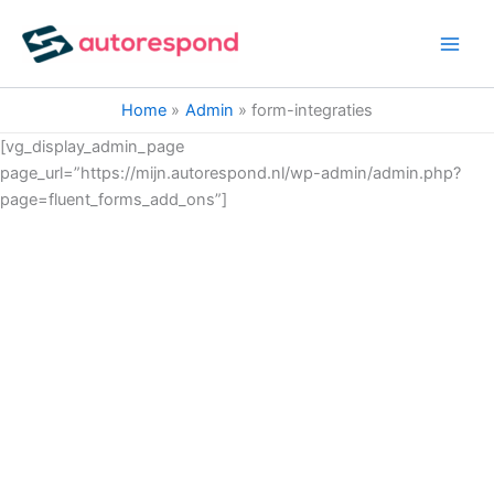
Ga
naar
de
inhoud
Home
Admin
form-integraties
[vg_display_admin_page
page_url=”https://mijn.autorespond.nl/wp-admin/admin.php?
page=fluent_forms_add_ons”]