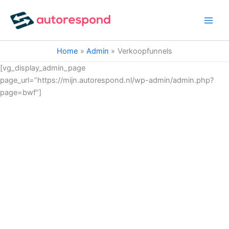
Ga
naar
de
inhoud
Home
Admin
Verkoopfunnels
[vg_display_admin_page
page_url=”https://mijn.autorespond.nl/wp-admin/admin.php?
page=bwf”]