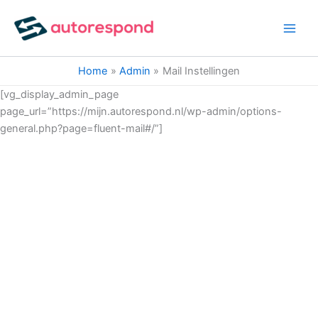
Ga
naar
de
inhoud
Home
Admin
Mail Instellingen
[vg_display_admin_page
page_url=”https://mijn.autorespond.nl/wp-admin/options-
general.php?page=fluent-mail#/”]