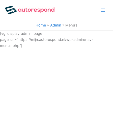
Ga
naar
de
inhoud
Home
Admin
Menu’s
[vg_display_admin_page
page_url=”https://mijn.autorespond.nl/wp-admin/nav-
menus.php”]