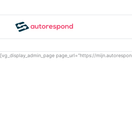
Ga
naar
de
inhoud
[vg_display_admin_page page_url=”https://mijn.autoresp