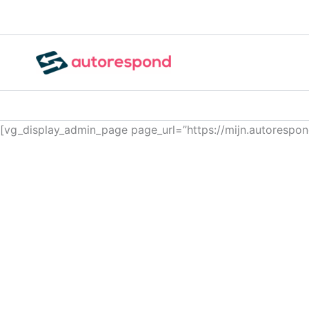
Ga
naar
de
inhoud
[vg_display_admin_page page_url=”https://mijn.autoresp