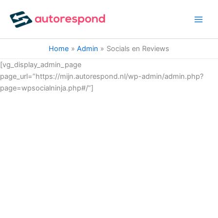
Ga
naar
de
inhoud
Home
Admin
Socials en Reviews
[vg_display_admin_page
page_url=”https://mijn.autorespond.nl/wp-admin/admin.php?
page=wpsocialninja.php#/”]