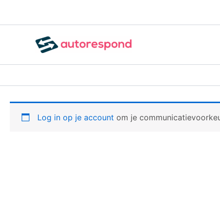
Ga
naar
de
inhoud
Log in op je account
om je communicatievoorkeu