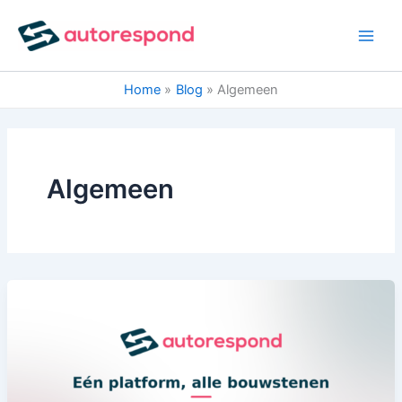
Ga
naar
de
inhoud
Home
Blog
Algemeen
Algemeen