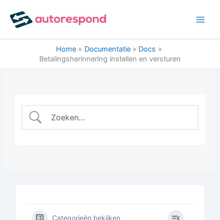
Ga
naar
de
inhoud
Home
Documentatie
Docs
Betalingsherinnering instellen en versturen
Categorieën bekijken