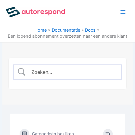
Ga
naar
de
inhoud
Home
Documentatie
Docs
Een lopend abonnement overzetten naar een andere klant
Categorieën bekijken