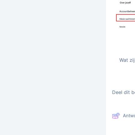
Wat zi
Deel dit b
Antw