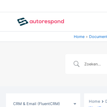
Ga
naar
de
inhoud
Home
Document
Home
CRM & Email (FluentCRM)