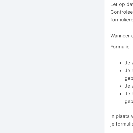
Let op dat
Controleer
formulier
Wanneer d
Formulier 
Je 
Je 
geb
Je 
Je 
geb
In plaats 
je formul