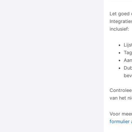
Let goed o
Integrati
inclusief:
Lij
Tag
Aan
Dub
bev
Controleer
van het n
Voor meer
formulier