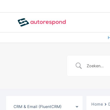
Ga
naar
de
inhoud
Home
CRM & Email (FluentCRM)