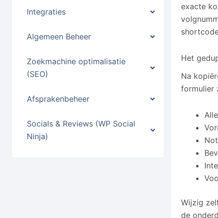
exacte ko
Integraties
volgnumme
shortcode
Algemeen Beheer
Het gedup
Zoekmachine optimalisatie
(SEO)
Na kopiëre
formulier
Afsprakenbeheer
All
Socials & Reviews (WP Social
Vor
Ninja)
Not
Bev
Int
Voo
Wijzig zel
de onderd