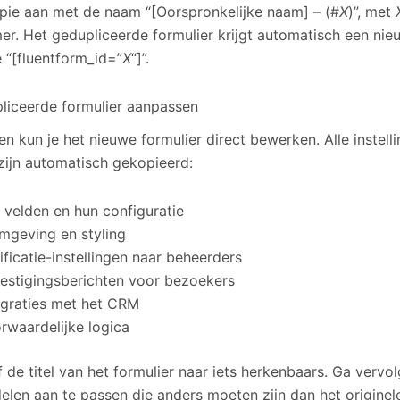
pie aan met de naam “[Oorspronkelijke naam] – (#
X
)”, met
r. Het gedupliceerde formulier krijgt automatisch een nie
 “[fluentform_id=”
X
“]”.
liceerde formulier aanpassen
n kun je het nieuwe formulier direct bewerken. Alle instelli
 zijn automatisch gekopieerd:
e velden en hun configuratie
mgeving en styling
ificatie-instellingen naar beheerders
estigingsberichten voor bezoekers
egraties met het CRM
rwaardelijke logica
f de titel van het formulier naar iets herkenbaars. Ga verv
elen aan te passen die anders moeten zijn dan het originele