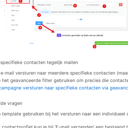
specifieke contacten tegelijk mailen
 e-mail versturen naar meerdere specifieke contacten (maar n
e het geavanceerde filter gebruiken om precies die contacte
campagne versturen naar specifieke contacten via geavance
lde vragen
n template gebruiken bij het versturen naar een individueel
t contactprofiel kun je bij ‘E-mail verzenden’ een bestaand 