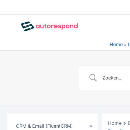
Ga
naar
de
inhoud
Home
Home
CRM & Email (FluentCRM)