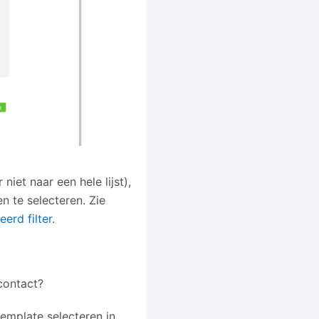
iet naar een hele lijst),
n te selecteren. Zie
erd filter
.
 contact?
template selecteren in