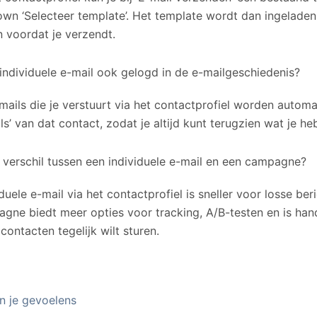
wn ‘Selecteer template’. Het template wordt dan ingeladen
 voordat je verzendt.
individuele e-mail ook gelogd in de e-mailgeschiedenis?
-mails die je verstuurt via het contactprofiel worden autom
ls’ van dat contact, zodat je altijd kunt terugzien wat je he
t verschil tussen een individuele e-mail en een campagne?
duele e-mail via het contactprofiel is sneller voor losse be
gne biedt meer opties voor tracking, A/B-testen en is hand
ontacten tegelijk wilt sturen.
jn je gevoelens