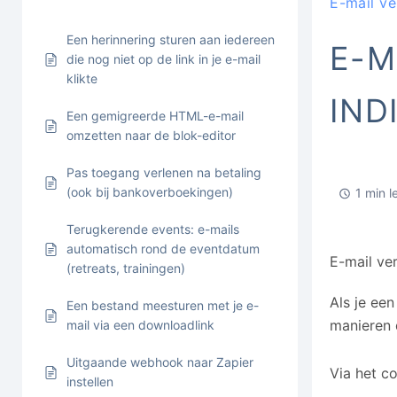
E-mail ve
Een herinnering sturen aan iedereen
E-M
die nog niet op de link in je e-mail
klikte
IND
Een gemigreerde HTML-e-mail
omzetten naar de blok-editor
Pas toegang verlenen na betaling
(ook bij bankoverboekingen)
1 min l
Terugkerende events: e-mails
automatisch rond de eventdatum
E-mail ve
(retreats, trainingen)
Als je een
Een bestand meesturen met je e-
manieren d
mail via een downloadlink
Uitgaande webhook naar Zapier
Via het c
instellen