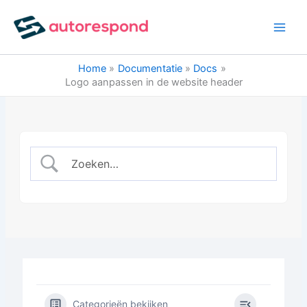
Ga
naar
de
inhoud
Home
Documentatie
Docs
Logo aanpassen in de website header
Categorieën bekijken