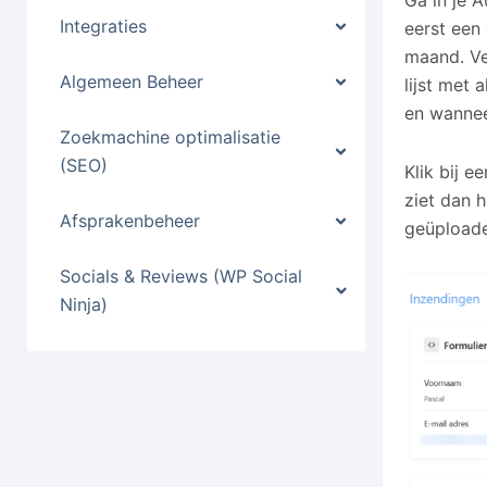
Ga in je 
Integraties
eerst een
maand. Ve
Algemeen Beheer
lijst met 
en wanneer
Zoekmachine optimalisatie
(SEO)
Klik bij 
ziet dan h
Afsprakenbeheer
geüploade
Socials & Reviews (WP Social
Ninja)