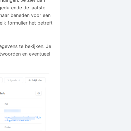
endingen. Je ziet dan
 gedurende de laatste
l naar beneden voor een
welk formulier het betreft
egevens te bekijken. Je
 antwoorden en eventueel