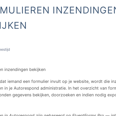
MULIEREN INZENDINGE
IJKEN
eestijd
en inzendingen bekijken
 dat iemand een formulier invult op je website, wordt die i
n in je Autorespond administratie. In het overzicht van for
zonden gegevens bekijken, doorzoeken en indien nodig expo
en in Autorespond zijn gebaseerd op FluentForms Pro — inb