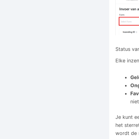
Status va
Elke inze
Ge
On
Fav
nie
Je kunt e
het sterre
wordt de s