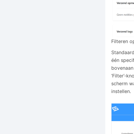
Filteren o
Standaard 
één speci
bovenaan 
‘Filter’-k
scherm waa
instellen.