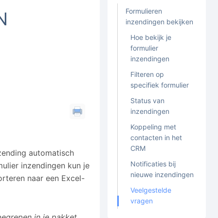
Formulieren
N
inzendingen bekijken
Hoe bekijk je
formulier
inzendingen
Filteren op
specifiek formulier
Status van
inzendingen
Koppeling met
contacten in het
CRM
nzending automatisch
Notificaties bij
mulier inzendingen kun je
nieuwe inzendingen
rteren naar een Excel-
Veelgestelde
vragen
egrepen in je pakket.