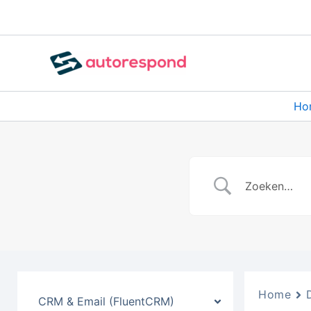
Ga
naar
de
inhoud
Ho
Home
CRM & Email (FluentCRM)