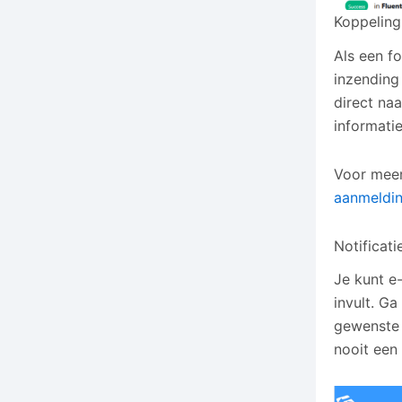
Koppeling
Als een f
inzending
direct na
informatie
Voor meer
aanmeldi
Notificati
Je kunt e-
invult. Ga
gewenste f
nooit een