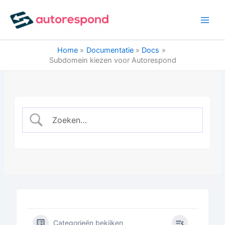
Ga
naar
de
inhoud
Home
Documentatie
Docs
Subdomein kiezen voor Autorespond
Categorieën bekijken